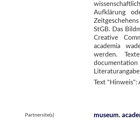
wissenschaftl
Aufklärung od
Zeitgeschehens
StGB. Das Bildm
Creative Comm
academia wade
werden. Text
documentatio
Literaturangabe
Text "Hinweis":
museum. acade
Partnersite(s)