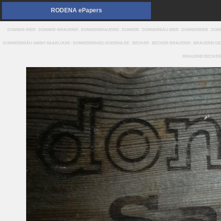
RODENA ePapers
DONNER-BIER . DONNER-BRAUEREI . DONNERBRAUEREI . DONNER . DONNERBÄU BIER . DONNERBIER . D
DONNERBRÄU GMBH SAARLOUIS - DONNERBRAEU.RODENA.DE . BECKER . BECKER BRAUEREI . BRAUEREI GEBR
BRAUEREI BECKER 