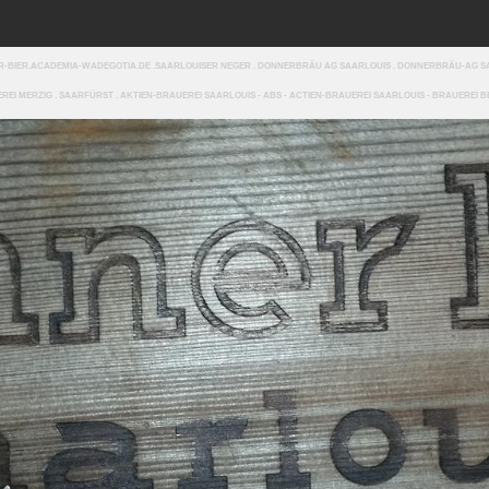
NER-BIER.ACADEMIA-WADEGOTIA.DE .SAARLOUISER NEGER . DONNERBRÄU AG SAARLOUIS . DONNERBRÄU-AG 
I MERZIG . SAARFÜRST . AKTIEN-BRAUEREI SAARLOUIS - ABS - ACTIEN-BRAUEREI SAARLOUIS - BRAUEREI B