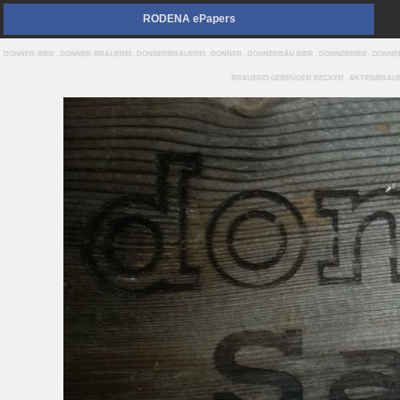
RODENA ePapers
DONNER-BIER . DONNER-BRAUEREI . DONNERBRAUEREI . DONNER . DONNERBÄU BIER . DONNERBIER . DON
BRAUEREI GEBRÜDER BECKER . AKTIENBRAUERE