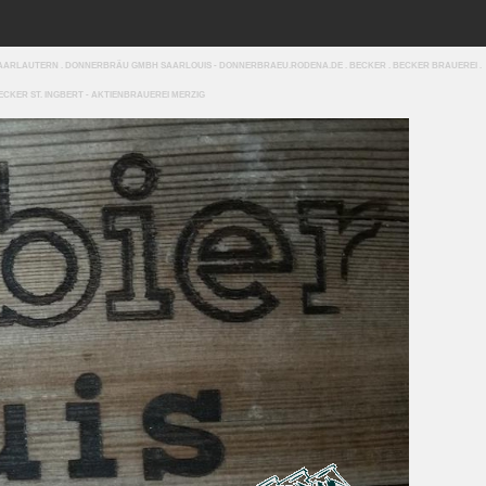
SAARLAUTERN . DONNERBRÄU GMBH SAARLOUIS - DONNERBRAEU.RODENA.DE . BECKER . BECKER BRAUEREI .
ECKER ST. INGBERT - AKTIENBRAUEREI MERZIG