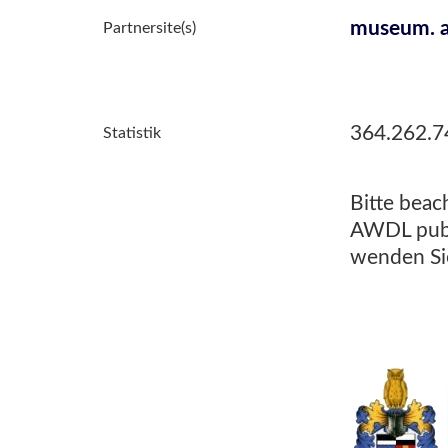
museum. a
Partnersite(s)
364.262.7
Statistik
Bitte beac
AWDL publi
wenden Sie