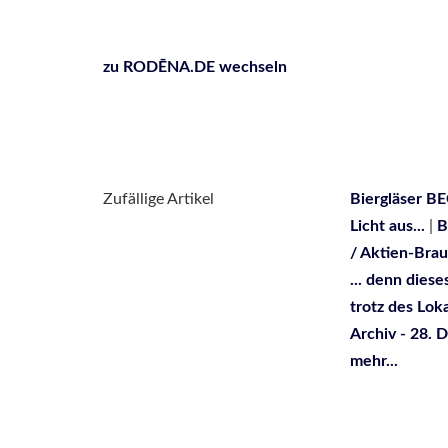
zu RODĒNA.DE wechseln
Zufällige Artikel
Biergläser BE
Licht aus...
|
B
/ Aktien-Brau
... denn dies
trotz des Loka
Archiv - 28. 
mehr...