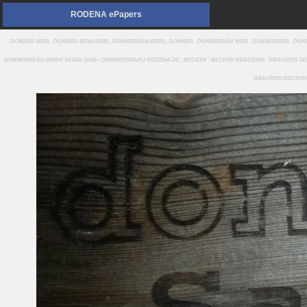
RODENA ePapers
DONNER-BIER . DONNER-BRAUEREI . DONNERBRAUEREI . DONNER . DONNERBÄU BIER . DONNERBIER . D
DONNERBRÄU GMBH SAARLOUIS - DONNERBRAEU.RODENA.DE . BECKER . BECKER BRAUEREI . BRAUEREI GEBR
BRAUEREI BECKER 