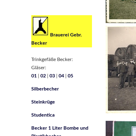
Brauerei Gebr.
Becker
Trinkgefäße Becker:
Gläser:
01
|
02
|
03
|
04
|
05
Silberbecher
Steinkrüge
Studentica
Becker 1 Liter Bombe und