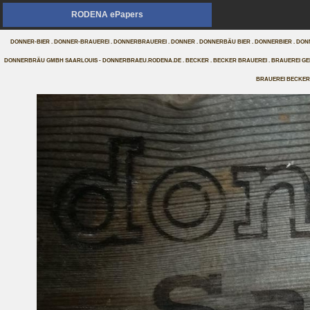
RODENA ePapers
DONNER-BIER . DONNER-BRAUEREI . DONNERBRAUEREI . DONNER . DONNERBÄU BIER . DONNERBIER . D
DONNERBRÄU GMBH SAARLOUIS - DONNERBRAEU.RODENA.DE . BECKER . BECKER BRAUEREI . BRAUEREI GEBR
BRAUEREI BECKER 