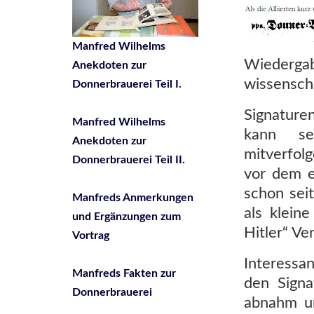
Manfred Wilhelms
Wiedergab
Anekdoten zur
wissenscha
Donnerbrauerei Teil I.
Signature
Manfred Wilhelms
kann se
Anekdoten zur
mitverfol
Donnerbrauerei Teil II.
vor dem e
schon seit
Manfreds Anmerkungen
als klein
und Ergänzungen zum
Hitler“ V
Vortrag
Interessan
Manfreds Fakten zur
den Signa
Donnerbrauerei
abnahm un