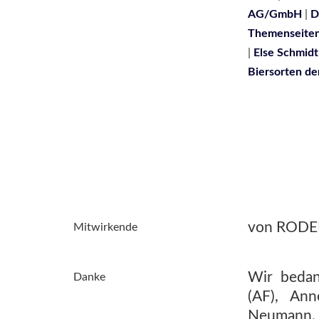
AG/GmbH
|
D
Themenseite
|
Else Schmidt
Biersorten de
von RODENA
Mitwirkende
Wir bedan
Danke
(AF), An
Neumann, 