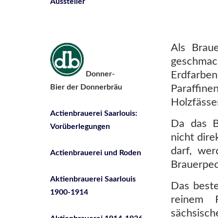
Aussteller
Als Braue
geschmac
Erdfarb
Donner-
Paraffine
Bier der Donnerbräu
Holzfässe
Actienbrauerei Saarlouis:
Da das B
Vorüberlegungen
nicht dir
darf, wer
Actienbrauerei und Roden
Brauerpec
Aktienbrauerei Saarlouis
Das beste
1900-1914
reinem 
sächsisch