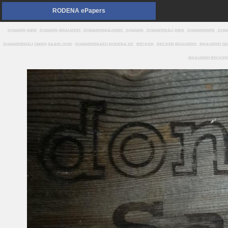
RODENA ePapers
DONNER-BIER . DONNER-BRAUEREI . DONNERBRAUEREI . DONNER . DONNERBÄU BIER . DONNERBIER . D
DONNERBRÄU GMBH SAARLOUIS - DONNERBRAEU.RODENA.DE . BECKER . BECKER BRAUEREI . BRAUEREI GEBR
BRAUEREI BECKER 