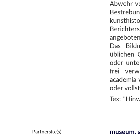
Abwehr ve
Bestreb
kunsthis
Berichter
angeboten
Das Bild
üblichen 
oder unte
frei ver
academia 
oder volls
Text "Hinw
museum. 
Partnersite(s)