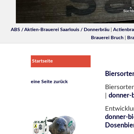
Suchbe
ABS / Aktien-Brauerei Saarlouis / Donnerbräu
|
Actienbra
Brauerei Bruch
|
Br
Startseite
Biersort
eine Seite zurück
Biersorte
|
donner-b
Entwickl
donner-bi
Dosenbie