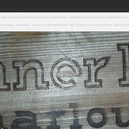
NER-BIER.ACADEMIA-WADEGOTIA.DE .SAARLOUISER NEGER . DONNERBRÄU AG SAARLOUIS . DONNERBRÄU-AG 
I MERZIG . SAARFÜRST . AKTIEN-BRAUEREI SAARLOUIS - ABS - ACTIEN-BRAUEREI SAARLOUIS - BRAUEREI B