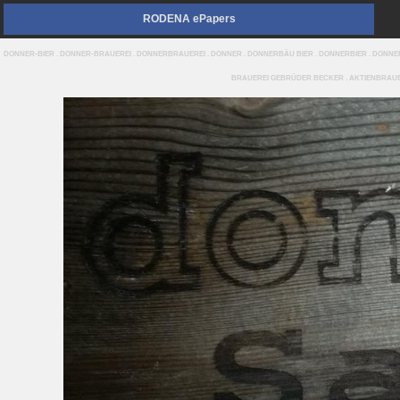
RODENA ePapers
DONNER-BIER . DONNER-BRAUEREI . DONNERBRAUEREI . DONNER . DONNERBÄU BIER . DONNERBIER . DON
BRAUEREI GEBRÜDER BECKER . AKTIENBRAUERE