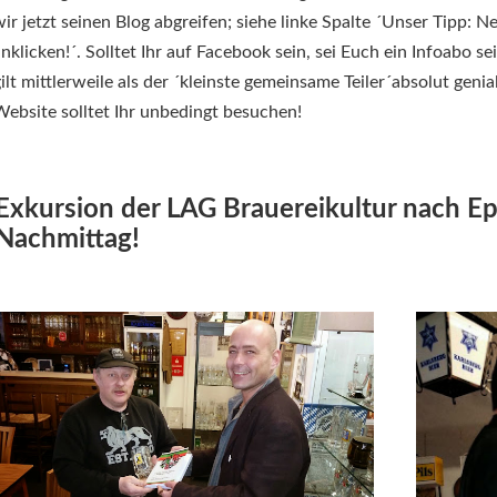
ir jetzt seinen Blog abgreifen; siehe linke Spalte ´Unser Tipp: N
nklicken!´. Solltet Ihr auf Facebook sein, sei Euch ein Infoabo 
ilt mittlerweile als der ´kleinste gemeinsame Teiler´absolut geni
ebsite solltet Ihr unbedingt besuchen!
Exkursion der LAG Brauereikultur nach Ep
Nachmittag!