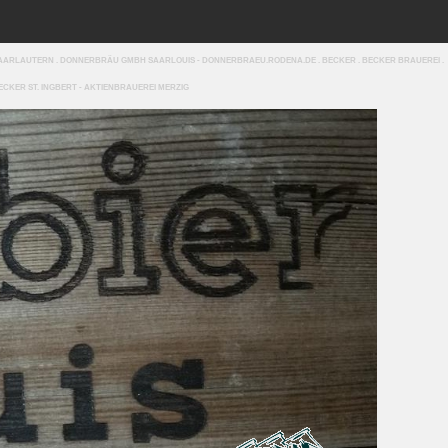
SAARLAUTERN . DONNERBRÄU GMBH SAARLOUIS - DONNERBRAEU.RODENA.DE . BECKER . BECKER BRAUEREI .
ECKER ST. INGBERT - AKTIENBRAUEREI MERZIG