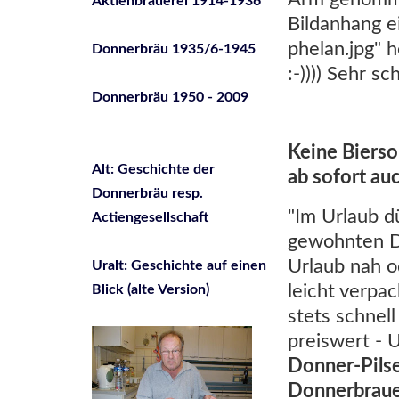
Aktienbrauerei 1914-1936
Bildanhang ei
phelan.jpg" 
Donnerbräu 1935/6-1945
:-)))) Sehr s
Donnerbräu 1950 - 2009
Keine Bierso
Alt: Geschichte der
ab sofort au
Donnerbräu resp.
"Im Urlaub d
Actiengesellschaft
gewohnten Do
Urlaub nah o
Uralt: Geschichte auf einen
leicht verpac
Blick (alte Version)
stets schnell
preiswert - 
Donner-Pilse
Donnerbrauer