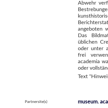
Abwehr verf
Bestrebun
kunsthisto
Berichtersta
angeboten w
Das Bildma
üblichen Cr
oder unter 
frei verwe
academia wa
oder vollstä
Text "Hinwei
museum. aca
Partnersite(s)