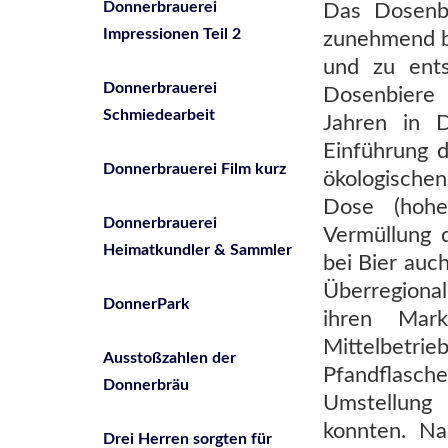
Donnerbrauerei
Das Dosenb
Impressionen Teil 2
zunehmend be
und zu ent
Donnerbrauerei
Dosenbiere
Schmiedearbeit
Jahren in D
Einführung 
Donnerbrauerei Film kurz
ökologische
Dose (hohe
Donnerbrauerei
Vermüllung 
Heimatkundler & Sammler
bei Bier auc
Überregiona
DonnerPark
ihren Mark
Mittelbetri
Ausstoßzahlen der
Pfandflasch
Donnerbräu
Umstellung
konnten. Na
Drei Herren sorgten für