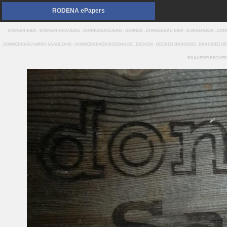
RODENA ePapers
DONNER-BIER . DONNER-BRAUEREI . DONNERBRAUEREI . DONNER . DONNERBÄU BIER . DONNERBIER . D
DONNERBRÄU GMBH SAARLOUIS - DONNERBRAEU.RODENA.DE . BECKER . BECKER BRAUEREI . BRAUEREI GEBR
BRAUEREI BECKER 