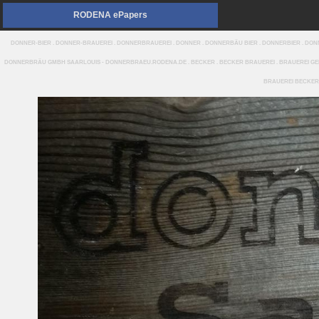
RODENA ePapers
DONNER-BIER . DONNER-BRAUEREI . DONNERBRAUEREI . DONNER . DONNERBÄU BIER . DONNERBIER . D
DONNERBRÄU GMBH SAARLOUIS - DONNERBRAEU.RODENA.DE . BECKER . BECKER BRAUEREI . BRAUEREI GEBR
BRAUEREI BECKER 