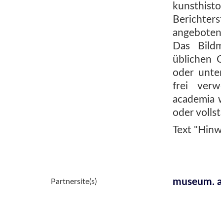
kunsthis
Berichters
angeboten
Das Bild
üblichen 
oder unte
frei ver
academia 
oder volls
Text "Hinw
museum. a
Partnersite(s)